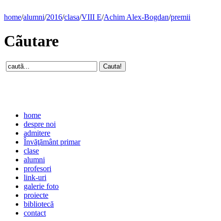
home
/
alumni
/
2016
/
clasa
/
VIII E
/
Achim Alex-Bogdan
/
premii
Cãutare
home
despre noi
admitere
Învăţământ primar
clase
alumni
profesori
link-uri
galerie foto
proiecte
bibliotecă
contact