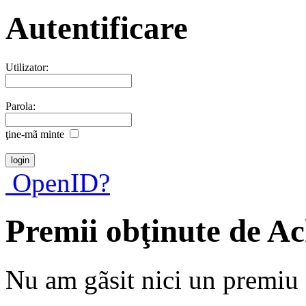
Autentificare
Utilizator:
Parola:
ţine-mã minte
OpenID?
Premii obţinute de A
Nu am gãsit nici un premiu a