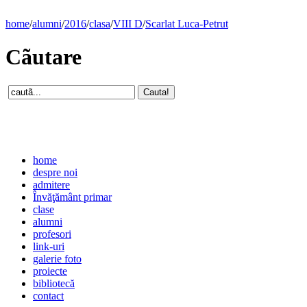
home
/
alumni
/
2016
/
clasa
/
VIII D
/
Scarlat Luca-Petrut
Cãutare
home
despre noi
admitere
Învăţământ primar
clase
alumni
profesori
link-uri
galerie foto
proiecte
bibliotecă
contact