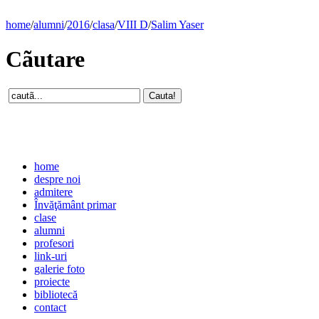
home
/
alumni
/
2016
/
clasa
/
VIII D
/
Salim Yaser
Cãutare
home
despre noi
admitere
Învăţământ primar
clase
alumni
profesori
link-uri
galerie foto
proiecte
bibliotecă
contact