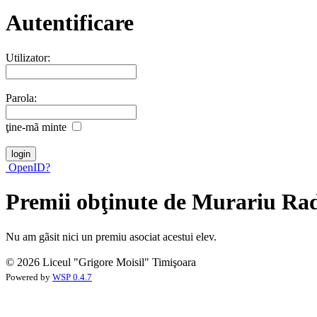
Autentificare
Utilizator:
Parola:
ţine-mã minte
OpenID?
Premii obţinute de Murariu Ra
Nu am gãsit nici un premiu asociat acestui elev.
© 2026 Liceul "Grigore Moisil" Timişoara
Powered by
WSP 0.4.7