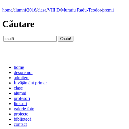
home
/
alumni
/
2016
/
clasa
/
VIII D
/
Murariu Radu-Teodor
/
premii
Cãutare
home
despre noi
admitere
Învăţământ primar
clase
alumni
profesori
link-uri
galerie foto
proiecte
bibliotecă
contact