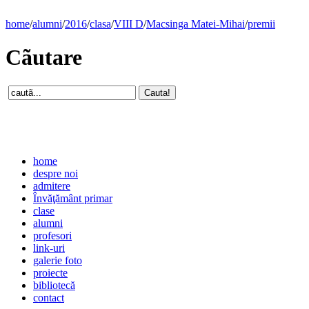
home
/
alumni
/
2016
/
clasa
/
VIII D
/
Macsinga Matei-Mihai
/
premii
Cãutare
home
despre noi
admitere
Învăţământ primar
clase
alumni
profesori
link-uri
galerie foto
proiecte
bibliotecă
contact