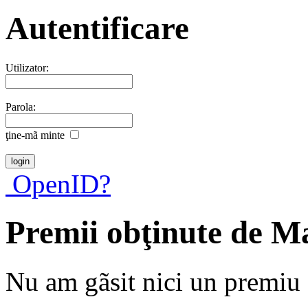
Autentificare
Utilizator:
Parola:
ţine-mã minte
OpenID?
Premii obţinute de M
Nu am gãsit nici un premiu a