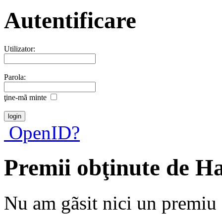
Autentificare
Utilizator:
Parola:
ţine-mã minte
OpenID?
Premii obţinute de H
Nu am gãsit nici un premiu a