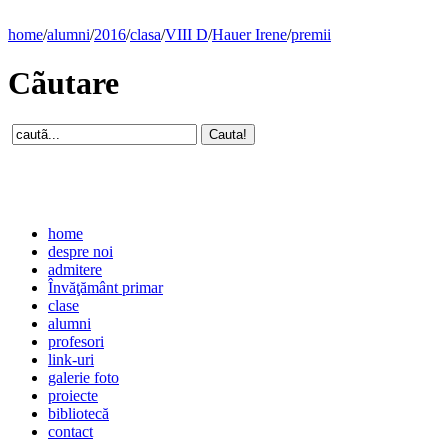
home
/
alumni
/
2016
/
clasa
/
VIII D
/
Hauer Irene
/
premii
Cãutare
home
despre noi
admitere
Învăţământ primar
clase
alumni
profesori
link-uri
galerie foto
proiecte
bibliotecă
contact