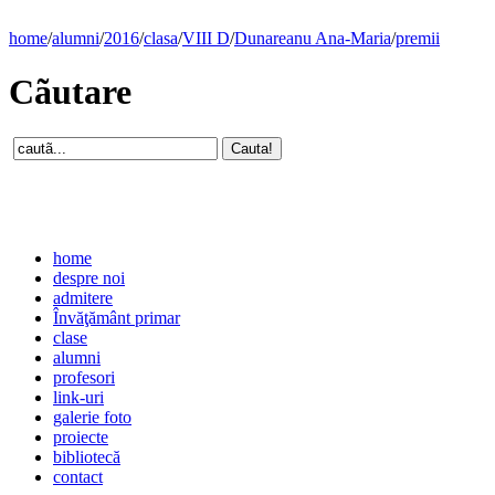
home
/
alumni
/
2016
/
clasa
/
VIII D
/
Dunareanu Ana-Maria
/
premii
Cãutare
home
despre noi
admitere
Învăţământ primar
clase
alumni
profesori
link-uri
galerie foto
proiecte
bibliotecă
contact