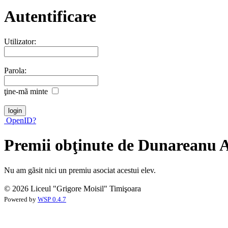
Autentificare
Utilizator:
Parola:
ţine-mã minte
OpenID?
Premii obţinute de Dunareanu 
Nu am gãsit nici un premiu asociat acestui elev.
© 2026 Liceul "Grigore Moisil" Timişoara
Powered by
WSP 0.4.7