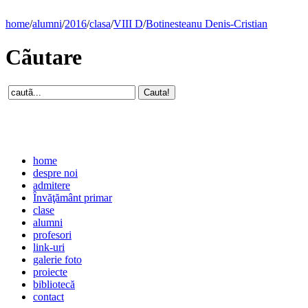
home
/
alumni
/
2016
/
clasa
/
VIII D
/
Botinesteanu Denis-Cristian
Cãutare
home
despre noi
admitere
Învăţământ primar
clase
alumni
profesori
link-uri
galerie foto
proiecte
bibliotecă
contact