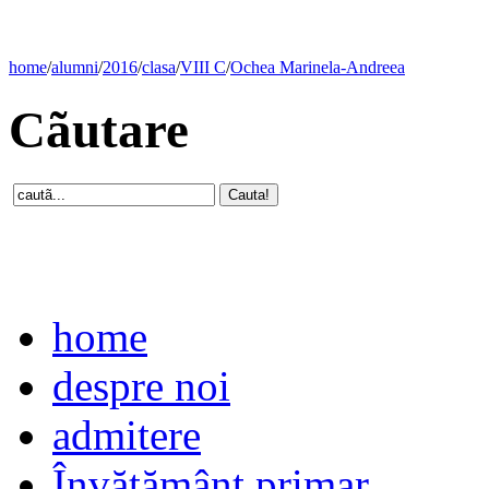
home
/
alumni
/
2016
/
clasa
/
VIII C
/
Ochea Marinela-Andreea
Cãutare
home
despre noi
admitere
Învăţământ primar