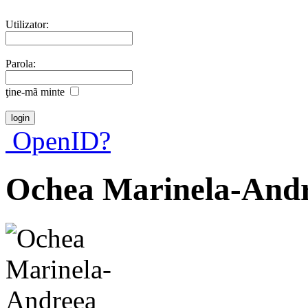
Utilizator:
Parola:
ţine-mã minte
OpenID?
Ochea Marinela-And