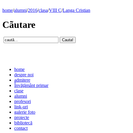
home
/
alumni
/
2016
/
clasa
/
VIII C
/
Langa Cristian
Cãutare
home
despre noi
admitere
Învăţământ primar
clase
alumni
profesori
link-uri
galerie foto
proiecte
bibliotecă
contact