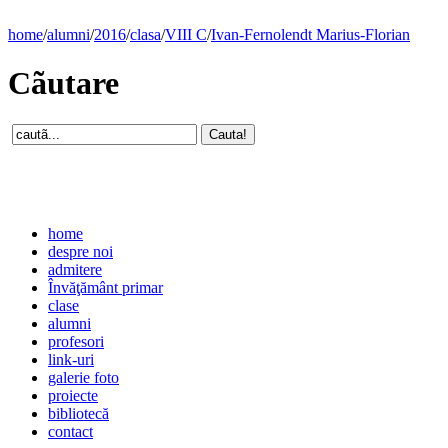
home
/
alumni
/
2016
/
clasa
/
VIII C
/
Ivan-Fernolendt Marius-Florian
Cãutare
home
despre noi
admitere
Învăţământ primar
clase
alumni
profesori
link-uri
galerie foto
proiecte
bibliotecă
contact