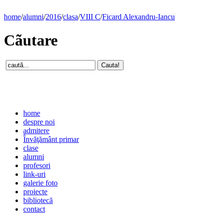
home
/
alumni
/
2016
/
clasa
/
VIII C
/
Ficard Alexandru-Iancu
Cãutare
home
despre noi
admitere
Învăţământ primar
clase
alumni
profesori
link-uri
galerie foto
proiecte
bibliotecă
contact