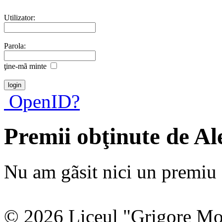
Utilizator:
Parola:
ţine-mã minte
OpenID?
Premii obţinute de A
Nu am gãsit nici un premiu a
© 2026 Liceul "Grigore Moi