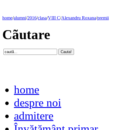
home
/
alumni
/
2016
/
clasa
/
VIII C
/
Alexandru Roxana
/
premii
Cãutare
home
despre noi
admitere
Învăţământ primar