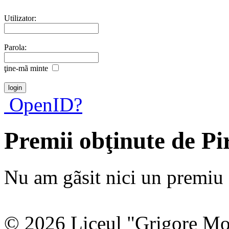
Utilizator:
Parola:
ţine-mã minte
OpenID?
Premii obţinute de Pi
Nu am gãsit nici un premiu a
© 2026 Liceul "Grigore Moi