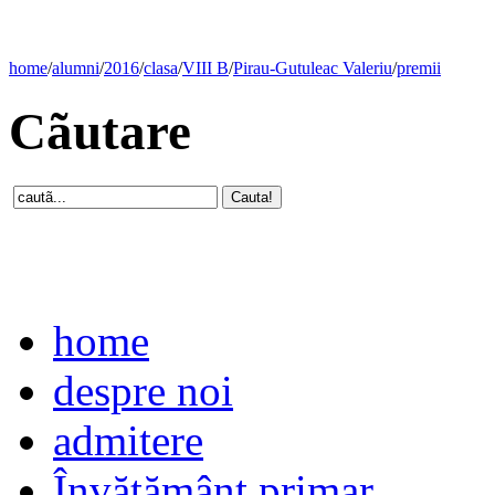
home
/
alumni
/
2016
/
clasa
/
VIII B
/
Pirau-Gutuleac Valeriu
/
premii
Cãutare
home
despre noi
admitere
Învăţământ primar