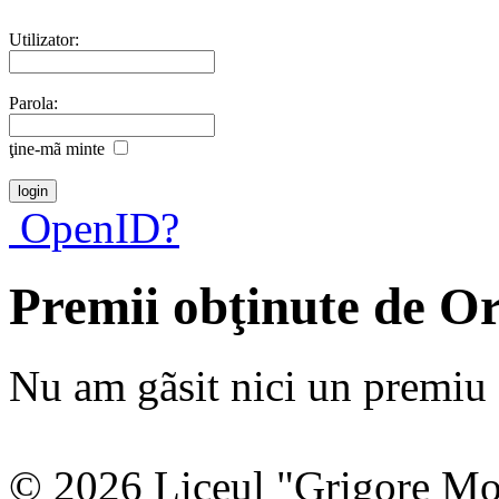
Utilizator:
Parola:
ţine-mã minte
OpenID?
Premii obţinute de O
Nu am gãsit nici un premiu a
© 2026 Liceul "Grigore Moi