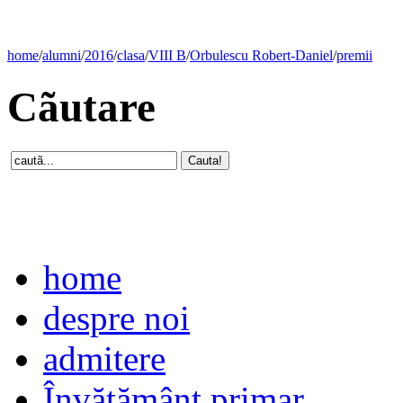
home
/
alumni
/
2016
/
clasa
/
VIII B
/
Orbulescu Robert-Daniel
/
premii
Cãutare
home
despre noi
admitere
Învăţământ primar