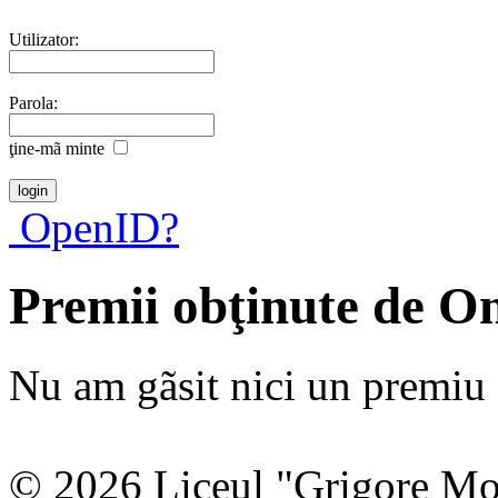
Utilizator:
Parola:
ţine-mã minte
OpenID?
Premii obţinute de O
Nu am gãsit nici un premiu a
© 2026 Liceul "Grigore Moi