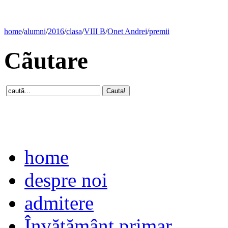
home
/
alumni
/
2016
/
clasa
/
VIII B
/
Onet Andrei
/
premii
Cãutare
home
despre noi
admitere
Învăţământ primar