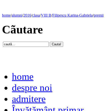
home
/
alumni
/
2016
/
clasa
/
VIII B
/
Filipescu Karina-Gabriela
/
premii
Cãutare
home
despre noi
admitere
Învăţământ primar