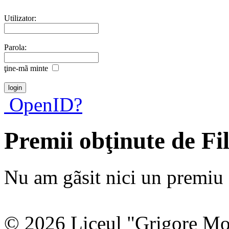
Utilizator:
Parola:
ţine-mã minte
OpenID?
Premii obţinute de Fi
Nu am gãsit nici un premiu a
© 2026 Liceul "Grigore Moi