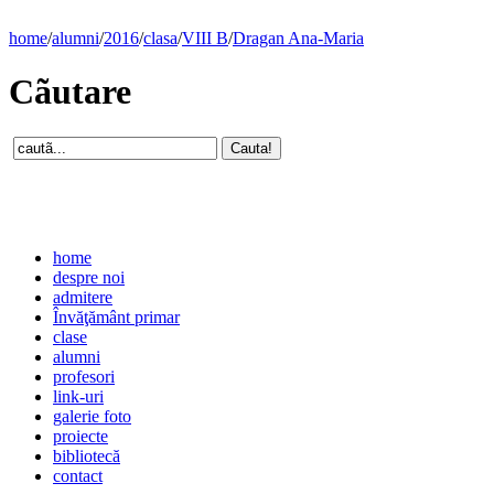
home
/
alumni
/
2016
/
clasa
/
VIII B
/
Dragan Ana-Maria
Cãutare
home
despre noi
admitere
Învăţământ primar
clase
alumni
profesori
link-uri
galerie foto
proiecte
bibliotecă
contact