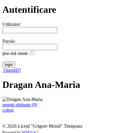
Autentificare
Utilizator:
Parola:
ţine-mã minte
OpenID?
Dragan Ana-Maria
premii obţinute (0)
colegi
© 2026 Liceul "Grigore Moisil" Timişoara
Powered by
WSP 0.4.7