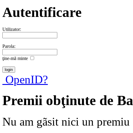
Autentificare
Utilizator:
Parola:
ţine-mã minte
OpenID?
Premii obţinute de 
Nu am gãsit nici un premiu a