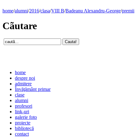
home
/
alumni
/
2016
/
clasa
/
VIII B
/
Badeanu Alexandru-George
/
premii
Cãutare
home
despre noi
admitere
Învăţământ primar
clase
alumni
profesori
link-uri
galerie foto
proiecte
bibliotecă
contact