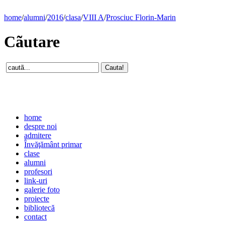
home
/
alumni
/
2016
/
clasa
/
VIII A
/
Prosciuc Florin-Marin
Cãutare
home
despre noi
admitere
Învăţământ primar
clase
alumni
profesori
link-uri
galerie foto
proiecte
bibliotecă
contact