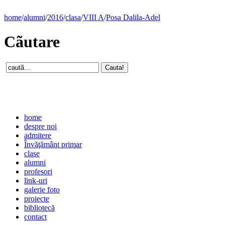
home
/
alumni
/
2016
/
clasa
/
VIII A
/
Posa Dalila-Adel
Cãutare
home
despre noi
admitere
Învăţământ primar
clase
alumni
profesori
link-uri
galerie foto
proiecte
bibliotecă
contact