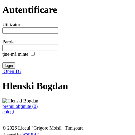
Autentificare
Utilizator:
Parola:
ţine-mã minte
OpenID?
Hlenski Bogdan
premii obţinute (0)
colegi
© 2026 Liceul "Grigore Moisil" Timişoara
Powered by
WSP 0.4.7