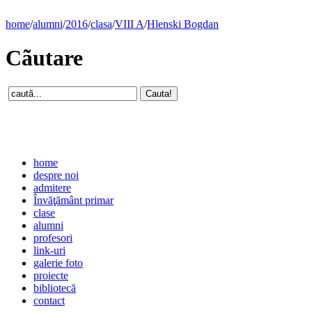
home
/
alumni
/
2016
/
clasa
/
VIII A
/
Hlenski Bogdan
Cãutare
home
despre noi
admitere
Învăţământ primar
clase
alumni
profesori
link-uri
galerie foto
proiecte
bibliotecă
contact