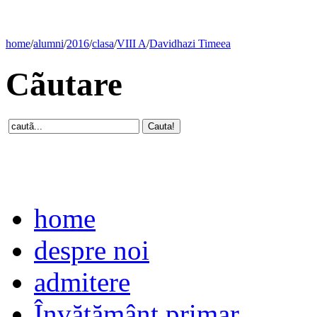
home
/
alumni
/
2016
/
clasa
/
VIII A
/
Davidhazi Timeea
Cãutare
home
despre noi
admitere
Învăţământ primar