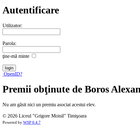
Autentificare
Utilizator:
Parola:
ţine-mã minte
OpenID?
Premii obţinute de Boros Alexa
Nu am gãsit nici un premiu asociat acestui elev.
© 2026 Liceul "Grigore Moisil" Timişoara
Powered by
WSP 0.4.7