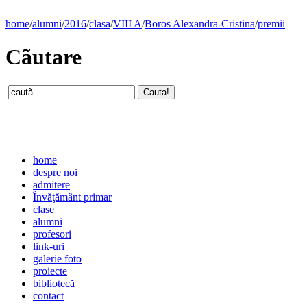
home
/
alumni
/
2016
/
clasa
/
VIII A
/
Boros Alexandra-Cristina
/
premii
Cãutare
home
despre noi
admitere
Învăţământ primar
clase
alumni
profesori
link-uri
galerie foto
proiecte
bibliotecă
contact