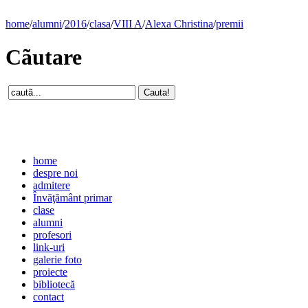
home
/
alumni
/
2016
/
clasa
/
VIII A
/
Alexa Christina
/
premii
Cãutare
home
despre noi
admitere
Învăţământ primar
clase
alumni
profesori
link-uri
galerie foto
proiecte
bibliotecă
contact