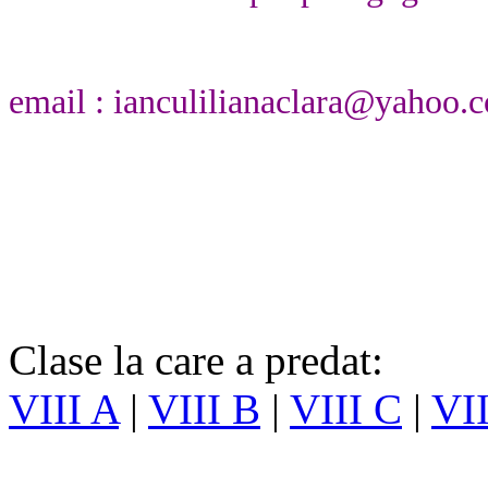
email : ianculilianaclara@yahoo.
Clase la care a predat:
VIII A
|
VIII B
|
VIII C
|
VI