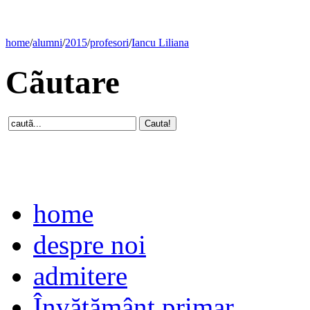
home
/
alumni
/
2015
/
profesori
/
Iancu Liliana
Cãutare
home
despre noi
admitere
Învăţământ primar