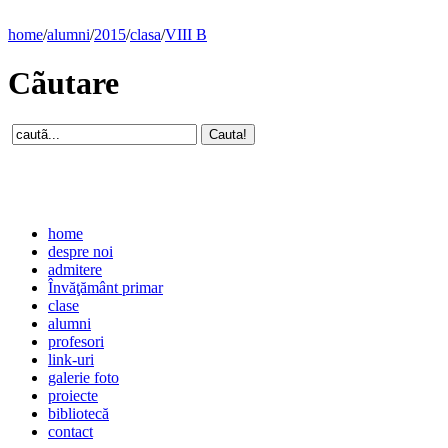
home
/
alumni
/
2015
/
clasa
/
VIII B
Cãutare
home
despre noi
admitere
Învăţământ primar
clase
alumni
profesori
link-uri
galerie foto
proiecte
bibliotecă
contact