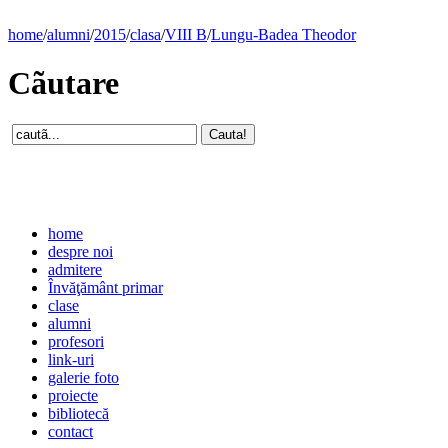
home
/
alumni
/
2015
/
clasa
/
VIII B
/
Lungu-Badea Theodor
Cãutare
home
despre noi
admitere
Învăţământ primar
clase
alumni
profesori
link-uri
galerie foto
proiecte
bibliotecă
contact