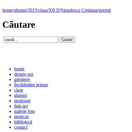
home
/
alumni
/
2015
/
clasa
/
XII D
/
Simulescu Cristiana
/
premii
Cãutare
home
despre noi
admitere
Învăţământ primar
clase
alumni
profesori
link-uri
galerie foto
proiecte
bibliotecă
contact