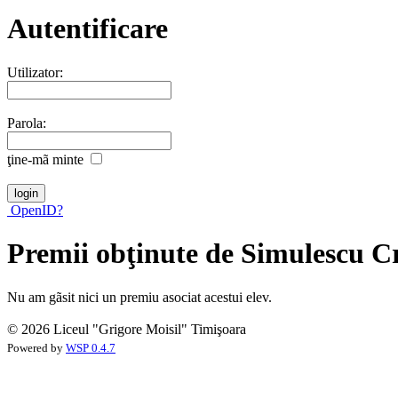
Autentificare
Utilizator:
Parola:
ţine-mã minte
OpenID?
Premii obţinute de Simulescu Cr
Nu am gãsit nici un premiu asociat acestui elev.
© 2026 Liceul "Grigore Moisil" Timişoara
Powered by
WSP 0.4.7