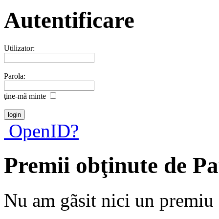
Autentificare
Utilizator:
Parola:
ţine-mã minte
OpenID?
Premii obţinute de P
Nu am gãsit nici un premiu a