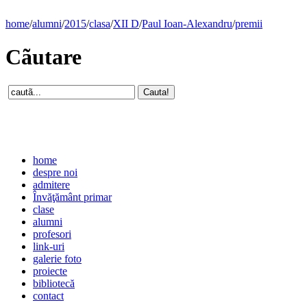
home
/
alumni
/
2015
/
clasa
/
XII D
/
Paul Ioan-Alexandru
/
premii
Cãutare
home
despre noi
admitere
Învăţământ primar
clase
alumni
profesori
link-uri
galerie foto
proiecte
bibliotecă
contact