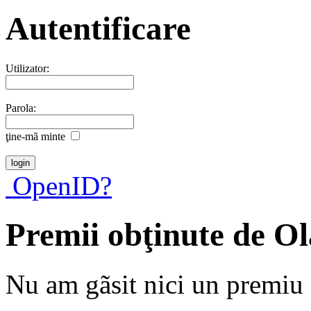
Autentificare
Utilizator:
Parola:
ţine-mã minte
OpenID?
Premii obţinute de O
Nu am gãsit nici un premiu a