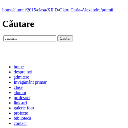
home
/
alumni
/
2015
/
clasa
/
XII D
/
Olaru Carla-Alexandra
/
premii
Cãutare
home
despre noi
admitere
Învăţământ primar
clase
alumni
profesori
link-uri
galerie foto
proiecte
bibliotecă
contact