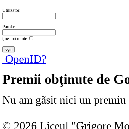
Utilizator:
Parola:
ţine-mã minte
OpenID?
Premii obţinute de G
Nu am gãsit nici un premiu a
© 2026 Liceul "Grigore Moi