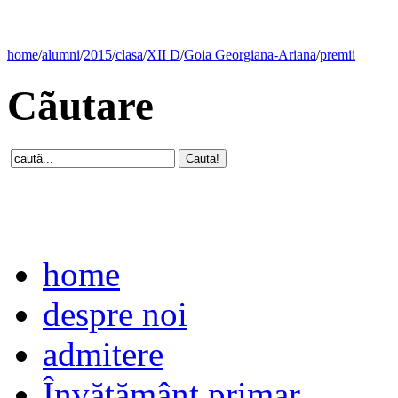
home
/
alumni
/
2015
/
clasa
/
XII D
/
Goia Georgiana-Ariana
/
premii
Cãutare
home
despre noi
admitere
Învăţământ primar