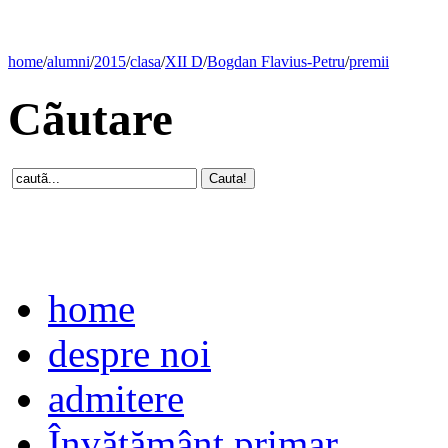
home
/
alumni
/
2015
/
clasa
/
XII D
/
Bogdan Flavius-Petru
/
premii
Cãutare
home
despre noi
admitere
Învăţământ primar