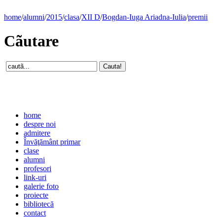
home
/
alumni
/
2015
/
clasa
/
XII D
/
Bogdan-Iuga Ariadna-Iulia
/
premii
Cãutare
home
despre noi
admitere
Învăţământ primar
clase
alumni
profesori
link-uri
galerie foto
proiecte
bibliotecă
contact