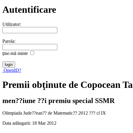
Autentificare
Utilizator:
Parola:
ţine-mã minte
OpenID?
Premii obţinute de Copocean T
men??iune ??i premiu special SSMR
Olimpiada Jude??ean?? de Matematic?? 2012 ??? cl IX
Data adãugarii: 18 Mar 2012