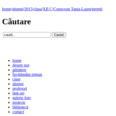
home
/
alumni
/
2015
/
clasa
/
XII C
/
Copocean Tania-Laura
/
premii
Cãutare
home
despre noi
admitere
Învăţământ primar
clase
alumni
profesori
link-uri
galerie foto
proiecte
bibliotecă
contact