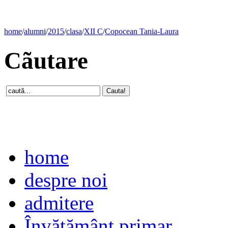
home
/
alumni
/
2015
/
clasa
/
XII C
/
Copocean Tania-Laura
Cãutare
home
despre noi
admitere
Învăţământ primar