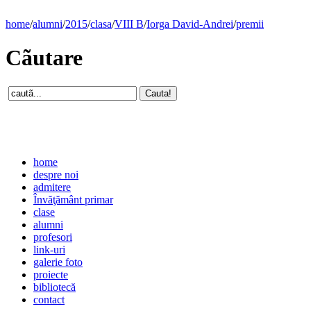
home
/
alumni
/
2015
/
clasa
/
VIII B
/
Iorga David-Andrei
/
premii
Cãutare
home
despre noi
admitere
Învăţământ primar
clase
alumni
profesori
link-uri
galerie foto
proiecte
bibliotecă
contact