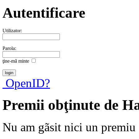
Autentificare
Utilizator:
Parola:
ţine-mã minte
OpenID?
Premii obţinute de 
Nu am gãsit nici un premiu a