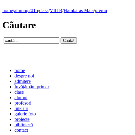
home
/
alumni
/
2015
/
clasa
/
VIII B
/
Hambaras Maia
/
premii
Cãutare
home
despre noi
admitere
Învăţământ primar
clase
alumni
profesori
link-uri
galerie foto
proiecte
bibliotecă
contact