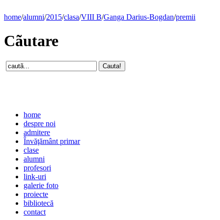
home
/
alumni
/
2015
/
clasa
/
VIII B
/
Ganga Darius-Bogdan
/
premii
Cãutare
home
despre noi
admitere
Învăţământ primar
clase
alumni
profesori
link-uri
galerie foto
proiecte
bibliotecă
contact