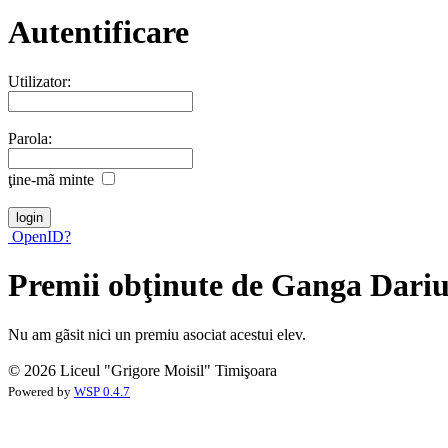
Autentificare
Utilizator:
Parola:
ţine-mã minte
OpenID?
Premii obţinute de Ganga Dari
Nu am gãsit nici un premiu asociat acestui elev.
© 2026 Liceul "Grigore Moisil" Timişoara
Powered by
WSP 0.4.7