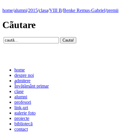
home
/
alumni
/
2015
/
clasa
/
VIII B
/
Benke Remus-Gabriel
/
premii
Cãutare
home
despre noi
admitere
Învăţământ primar
clase
alumni
profesori
link-uri
galerie foto
proiecte
bibliotecă
contact