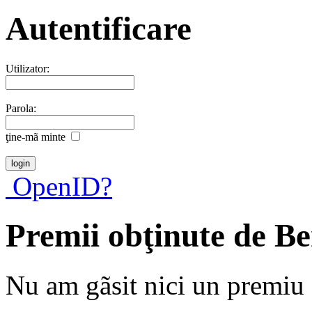
Autentificare
Utilizator:
Parola:
ţine-mã minte
OpenID?
Premii obţinute de B
Nu am gãsit nici un premiu a