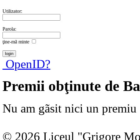
Utilizator:
Parola:
ţine-mã minte
OpenID?
Premii obţinute de Ba
Nu am gãsit nici un premiu a
© 2026 Liceul "Grigore Moi