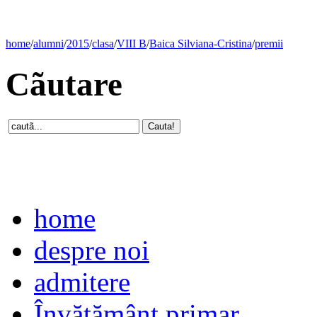
home
/
alumni
/
2015
/
clasa
/
VIII B
/
Baica Silviana-Cristina
/
premii
Cãutare
home
despre noi
admitere
Învăţământ primar