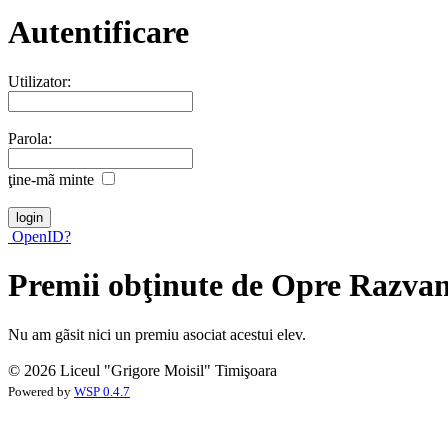
Autentificare
Utilizator:
Parola:
ţine-mã minte
OpenID?
Premii obţinute de Opre Razva
Nu am gãsit nici un premiu asociat acestui elev.
© 2026 Liceul "Grigore Moisil" Timişoara
Powered by
WSP 0.4.7