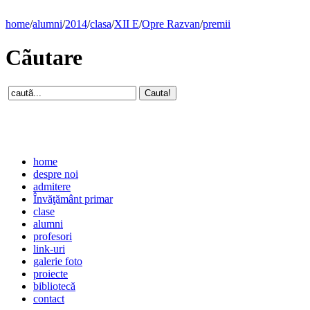
home
/
alumni
/
2014
/
clasa
/
XII E
/
Opre Razvan
/
premii
Cãutare
home
despre noi
admitere
Învăţământ primar
clase
alumni
profesori
link-uri
galerie foto
proiecte
bibliotecă
contact