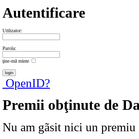
Autentificare
Utilizator:
Parola:
ţine-mã minte
OpenID?
Premii obţinute de D
Nu am gãsit nici un premiu a