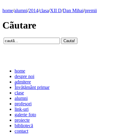
home
/
alumni
/
2014
/
clasa
/
XII D
/
Dan Mihai
/
premii
Cãutare
home
despre noi
admitere
Învăţământ primar
clase
alumni
profesori
link-uri
galerie foto
proiecte
bibliotecă
contact