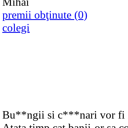
premii obţinute (0)
colegi
Bu**ngii si c***nari vor fi
Atata timp cat banii-or sa 