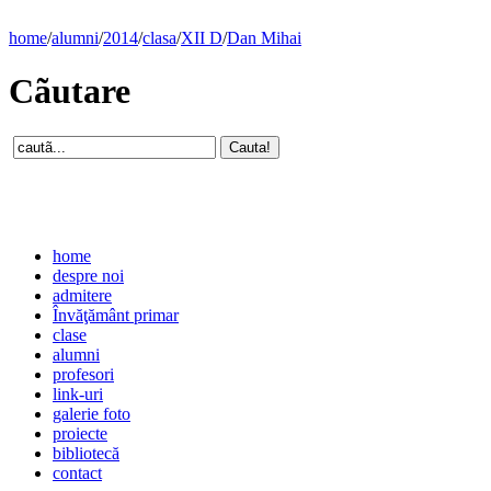
home
/
alumni
/
2014
/
clasa
/
XII D
/
Dan Mihai
Cãutare
home
despre noi
admitere
Învăţământ primar
clase
alumni
profesori
link-uri
galerie foto
proiecte
bibliotecă
contact