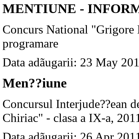
MENTIUNE - INFOR
Concurs National "Grigore 
programare
Data adãugarii: 23 May 20
Men??iune
Concursul Interjude??ean d
Chiriac" - clasa a IX-a, 201
Data adãugarii: 26 Apr 201