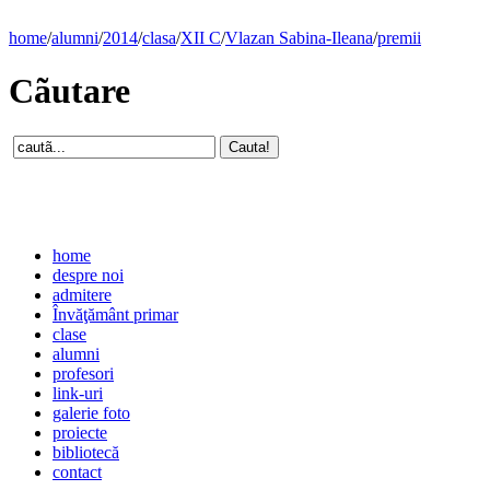
home
/
alumni
/
2014
/
clasa
/
XII C
/
Vlazan Sabina-Ileana
/
premii
Cãutare
home
despre noi
admitere
Învăţământ primar
clase
alumni
profesori
link-uri
galerie foto
proiecte
bibliotecă
contact