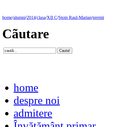
home
/
alumni
/
2014
/
clasa
/
XII C
/
Stoin Raul-Marian
/
premii
Cãutare
home
despre noi
admitere
Învăţământ primar