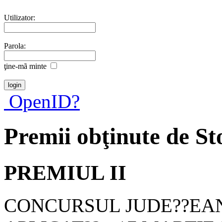
Utilizator:
Parola:
ţine-mã minte
OpenID?
Premii obţinute de S
PREMIUL II
CONCURSUL JUDE??EAN