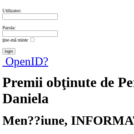
Utilizator:
Parola:
ţine-mã minte
OpenID?
Premii obţinute de P
Daniela
Men??iune, INFORMA