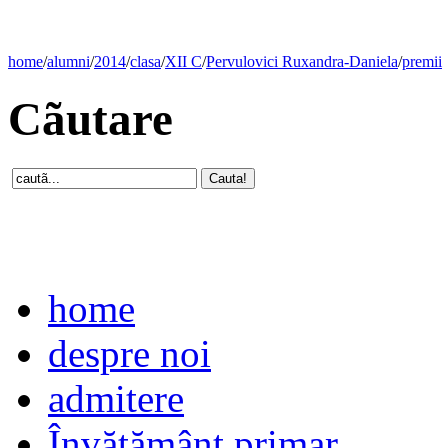
home
/
alumni
/
2014
/
clasa
/
XII C
/
Pervulovici Ruxandra-Daniela
/
premii
Cãutare
home
despre noi
admitere
Învăţământ primar