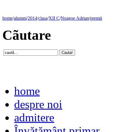
home
/
alumni
/
2014
/
clasa
/
XII C
/
Neagoe Adrian
/
premii
Cãutare
home
despre noi
admitere
Învăţământ primar