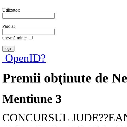
Utilizator:
Parola:
ţine-mã minte
OpenID?
Premii obţinute de N
Mentiune 3
CONCURSUL JUDE??EAN