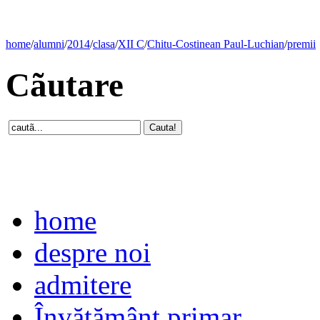
home
/
alumni
/
2014
/
clasa
/
XII C
/
Chitu-Costinean Paul-Luchian
/
premii
Cãutare
home
despre noi
admitere
Învăţământ primar