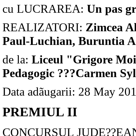
cu LUCRAREA:
Un pas gr
REALIZATORI:
Zimcea A
Paul-Luchian, Buruntia A
de la:
Liceul "Grigore Mois
Pedagogic ???Carmen Syl
Data adãugarii: 28 May 20
PREMIUL II
CONCURSUL JUDE??EAN