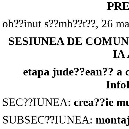
PRE
ob??inut s??mb??t??, 26 ma
SESIUNEA DE COMUNIC
IA
etapa jude??ean?? a c
Info
SEC??IUNEA:
crea??ie m
SUBSEC??IUNEA:
montaj