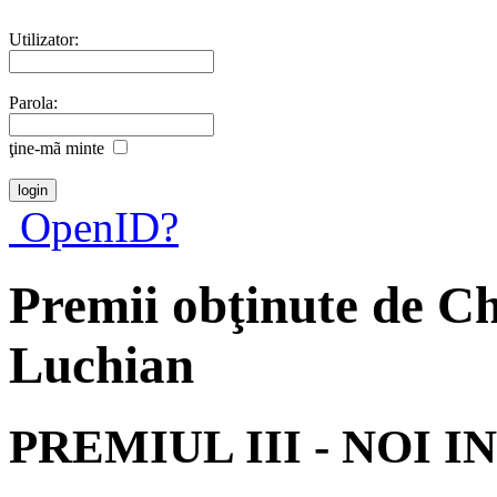
Utilizator:
Parola:
ţine-mã minte
OpenID?
Premii obţinute de C
Luchian
PREMIUL III - NOI I