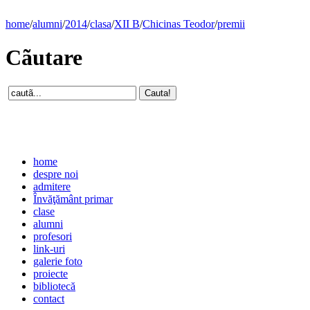
home
/
alumni
/
2014
/
clasa
/
XII B
/
Chicinas Teodor
/
premii
Cãutare
home
despre noi
admitere
Învăţământ primar
clase
alumni
profesori
link-uri
galerie foto
proiecte
bibliotecă
contact